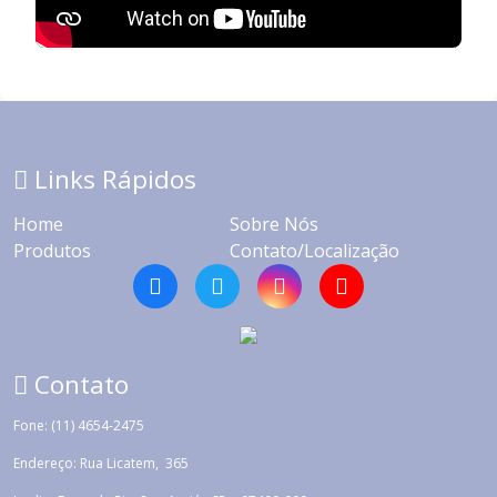
Links Rápidos
Home
Sobre Nós
Produtos
Contato/Localização
Contato
Fone: (11) 4654-2475
Endereço: Rua Licatem, 365